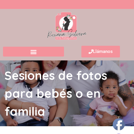
Llámanos
Sesiones de fotos
para bebés o en
familia