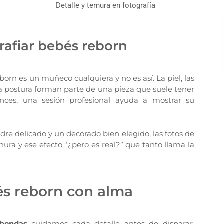
Detalle y ternura en fotografía
rafiar bebés reborn
n es un muñeco cualquiera y no es así. La piel, las
 y la postura forman parte de una pieza que suele tener
onces, una sesión profesional ayuda a mostrar su
re delicado y un decorado bien elegido, las fotos de
ura y ese efecto “¿pero es real?” que tanto llama la
és reborn con alma
obendas
cuidamos cada detalle antes de disparar.