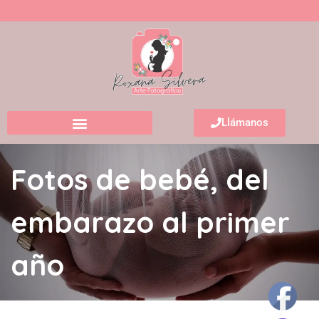
Llámanos
Fotos de bebé, del
embarazo al primer
año