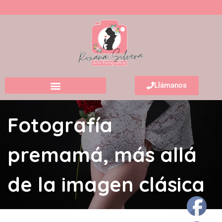
Llámanos
Fotografía
premamá, más allá
de la imagen clásica